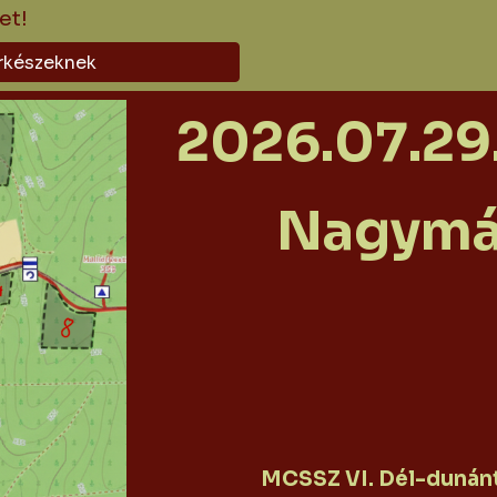
et!
rkészeknek
2026.07.29.
Nagymá
MCSSZ VI. Dél-dunántú