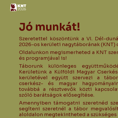
Sk
Jó munkát!
Szeretettel köszöntünk a VI. Dél-duná
2026-os kerületi nagytáborának (KNT) 
Oldalunkon megismerheted a KNT szerv
és programjával is!
Táborunk különleges együttműköd
Kerületünk a Külföldi Magyar Cserkés
kerületével együtt szervezi a tábo
cserkész- és magyar hagyományai
továbbá a résztvevők közti kapcsolat
szóló barátságok elősegítése.
Amennyiben támogatni szeretnéd sze
segíteni szeretnél a tábor megvalósí
aloldalon megtekintheted a szükséges 