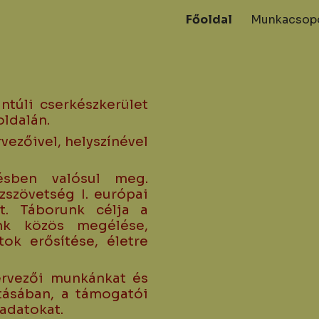
Főoldal
Munkacsop
ip to main content
Skip to navigat
ntúli cserkészkerület
oldalán.
ezőivel, helyszínével
ésben valósul meg.
zszövetség I. európai
rt. Táborunk célja a
nk közös megélése,
ok erősítése, életre
rvezői munkánkat és
tásában, a támogatói
adatokat.